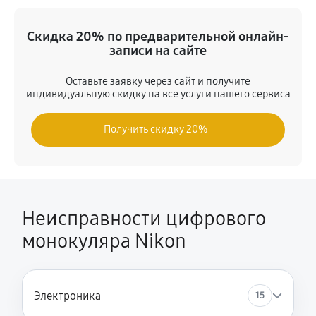
Замена объектива
Скидка 20% по предварительной онлайн-
2640 руб
80 минут
записи на сайте
Замена кнопок управления
Оставьте заявку через сайт и получите
индивидуальную скидку на все услуги нашего сервиса
1440 руб
50 минут
Получить скидку 20%
Восстановление после попадания влаги
3360 руб
120 минут
Замена аккумулятора
1800 руб
60 минут
Неисправности цифрового
монокуляра Nikon
Замена разъема зарядки
1200 руб
40 минут
Ремонт системы стабилизации изображения
Электроника
15
3600 руб
120 минут