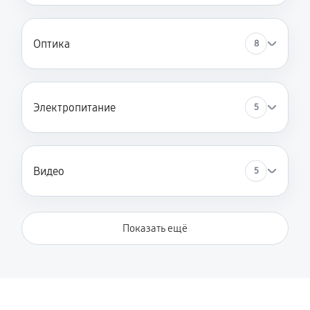
Профилактическая чистка
Оптика
8
1800 руб
90 минут
Чистка оптики
1200 руб
60 минут
Электропитание
5
Замена ИК-подсветки
2400 руб
70 минут
Видео
5
Замена датчика изображения
4200 руб
120 минут
Показать ещё
Ремонт системы записи видео (фото)
3000 руб
120 минут
Замена системы автофокусировки